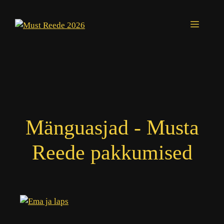
Skip
to
Menu
content
Mänguasjad - Musta
Reede pakkumised