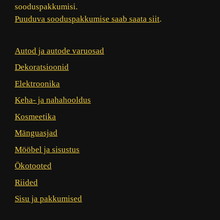
sooduspakkumisi.
Puuduva sooduspakkumise saab saata siit
.
Autod ja autode varuosad
Dekoratsioonid
Elektroonika
Keha- ja nahahooldus
Kosmeetika
Mänguasjad
Mööbel ja sisustus
Ökotooted
Riided
Sisu ja pakkumised