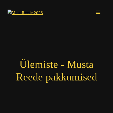
Skip
to
Menu
content
Ülemiste - Musta
Reede pakkumised