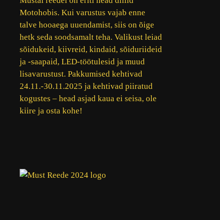
Mustal reedel on eriti head diilid
Motohobis. Kui varustus vajab enne
talve hooaega uuendamist, siis on õige
hetk seda soodsamalt teha. Valikust leiad
sõidukeid, kiivreid, kindaid, sõiduriideid
ja -saapaid, LED-töötulesid ja muud
lisavarustust. Pakkumised kehtivad
24.11.-30.11.2025 ja kehtivad piiratud
kogustes – head asjad kaua ei seisa, ole
kiire ja osta kohe!