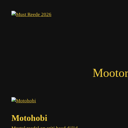
Skip
to
content
Mootor
Motohobi