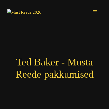
Skip
to
Menu
content
Ted Baker - Musta
Reede pakkumised