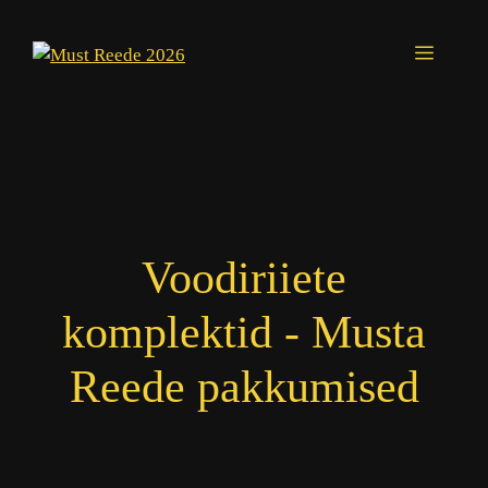
Skip
to
Menu
content
Voodiriiete
komplektid - Musta
Reede pakkumised