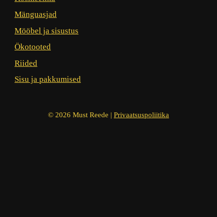
Mänguasjad
Mööbel ja sisustus
Ökotooted
Riided
Sisu ja pakkumised
© 2026 Must Reede |
Privaatsuspoliitika