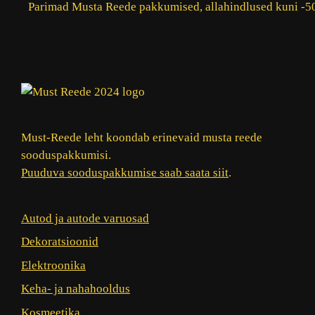
Parimad Musta Reede pakkumised, allahindlused kuni -5
Must-Reede leht koondab erinevaid musta reede
sooduspakkumisi.
Puuduva sooduspakkumise saab saata siit
.
Autod ja autode varuosad
Dekoratsioonid
Elektroonika
Keha- ja nahahooldus
Kosmeetika