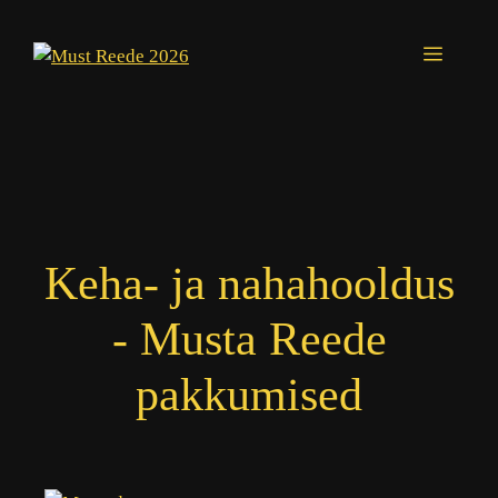
Skip
to
Menu
content
Keha- ja nahahooldus
- Musta Reede
pakkumised