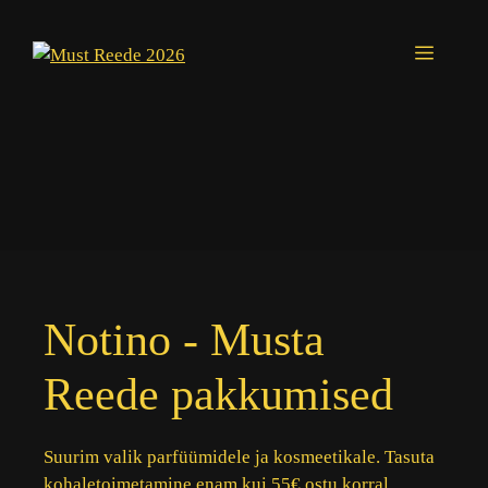
Skip
to
Menu
content
Notino - Musta
Reede pakkumised
Suurim valik parfüümidele ja kosmeetikale. Tasuta
kohaletoimetamine enam kui 55€ ostu korral.