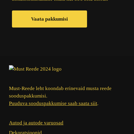
Vaata pakkumisi
Must-Reede leht koondab erinevaid musta reede
sooduspakkumisi.
Puuduva sooduspakkumise saab saata siit
.
Autod ja autode varuosad
Dekoratsioonid