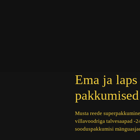
Ema ja laps
pakkumised
Musta reede superpakkumine 
villavoodriga talvesaapad -24
sooduspakkumisi mänguasjadel