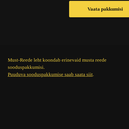
Vaata pakkumisi
Must-Reede leht koondab erinevaid musta reede
sooduspakkumisi.
Puuduva sooduspakkumise saab saata siit
.