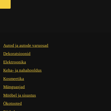
Autod ja autode varuosad
Dekoratsioonid
Elektroonika
Keha- ja nahahooldus
Kosmeetika
Mänguasjad
Mööbel ja sisustus
Ökotooted