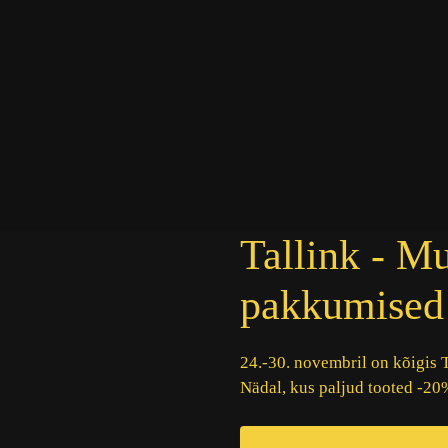
Tallink - M
pakkumised
24.-30. novembril on kõigis T
Nädal, kus paljud tooted -20