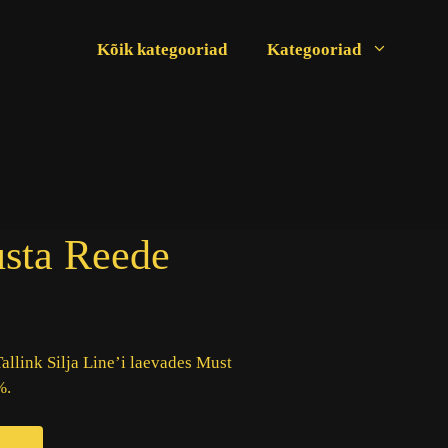
Kõik kategooriad
Kategooriad
usta Reede
allink Silja Line’i laevades Must
%.