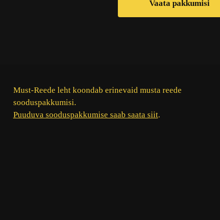
Vaata pakkumisi
Must-Reede leht koondab erinevaid musta reede
sooduspakkumisi.
Puuduva sooduspakkumise saab saata siit
.