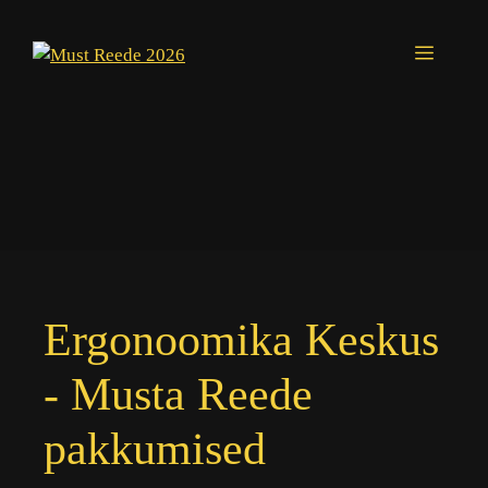
Skip
to
Menu
content
Ergonoomika Keskus
- Musta Reede
pakkumised