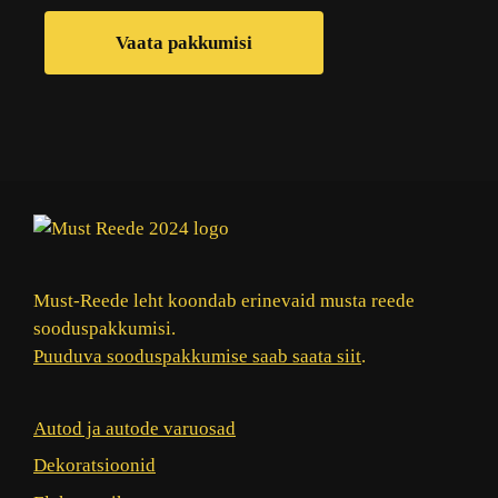
Vaata pakkumisi
Must-Reede leht koondab erinevaid musta reede
sooduspakkumisi.
Puuduva sooduspakkumise saab saata siit
.
Autod ja autode varuosad
Dekoratsioonid