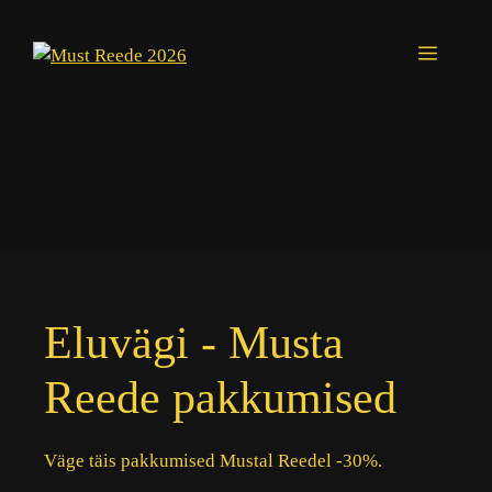
Skip
to
Menu
content
Eluvägi - Musta
Reede pakkumised
Väge täis pakkumised Mustal Reedel -30%.