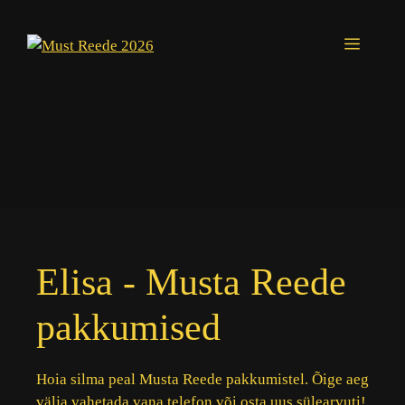
Skip
to
Menu
content
Elisa - Musta Reede
pakkumised
Hoia silma peal Musta Reede pakkumistel. Õige aeg
välja vahetada vana telefon või osta uus sülearvuti!