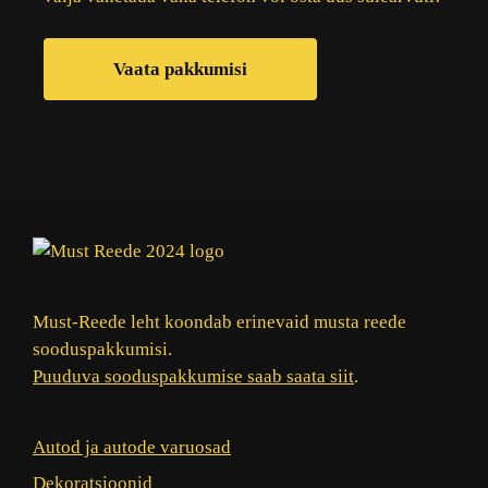
Vaata pakkumisi
Must-Reede leht koondab erinevaid musta reede
sooduspakkumisi.
Puuduva sooduspakkumise saab saata siit
.
Autod ja autode varuosad
Dekoratsioonid