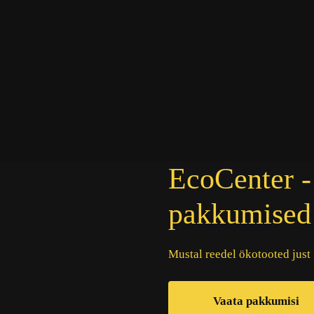
EcoCenter 
pakkumised
Mustal reedel ökotooted just
Vaata pakkumisi