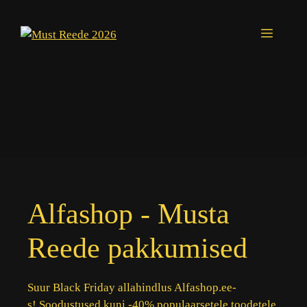
Skip
to
Menu
content
Alfashop - Musta
Reede pakkumised
Suur Black Friday allahindlus Alfashop.ee-
s! Soodustused kuni -40% populaarsetele toodetele.