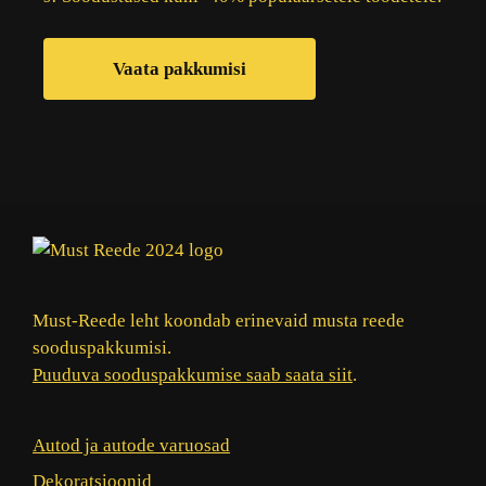
Vaata pakkumisi
Must-Reede leht koondab erinevaid musta reede
sooduspakkumisi.
Puuduva sooduspakkumise saab saata siit
.
Autod ja autode varuosad
Dekoratsioonid