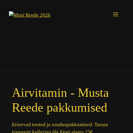
Skip
to
Menu
content
Airvitamin - Musta
Reede pakkumised
Erinevad tooted ja sooduspakkumised. Tasuta
transport kulleriga üle Eesti alates 25€.