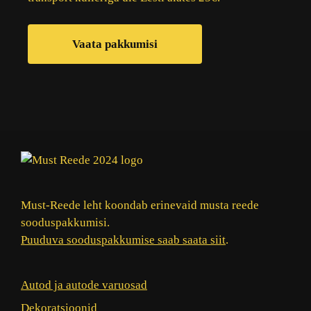
Vaata pakkumisi
Must-Reede leht koondab erinevaid musta reede
sooduspakkumisi.
Puuduva sooduspakkumise saab saata siit
.
Autod ja autode varuosad
Dekoratsioonid