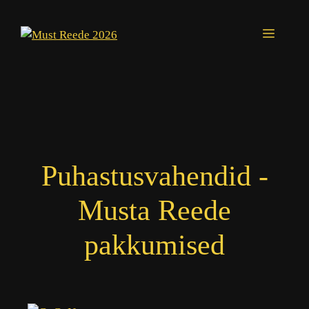
Skip
to
Menu
content
Puhastusvahendid -
Musta Reede
pakkumised